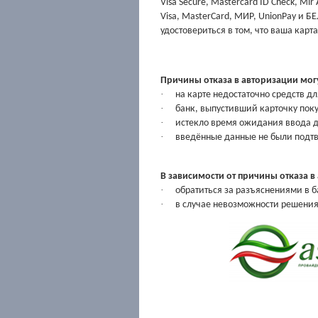
Visa Secure,
Mastercard ID Check, Mir
Visa,
MasterCard, МИР, UnionPay и 
удостовериться в том, что
ваша карта
Причины
отказа в авторизации мо
·
на карте недостаточно средств дл
·
банк, выпустивший карточку поку
·
истекло время ожидания ввода 
·
введённые данные не были подт
В
зависимости от причины отказа в
·
обратиться за разъяснениями в 
·
в случае невозможности решен