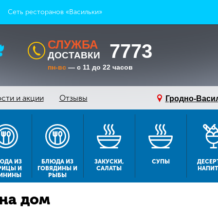
Сеть ресторанов «Васильки»
СЛУЖБА
7773
ДОСТАВКИ
пн-вс
— с 11 до 22 часов
сти и акции
Отзывы
Гродно-Васи
ЮДА ИЗ
БЛЮДА ИЗ
ЗАКУСКИ,
СУПЫ
ДЕСЕР
РИЦЫ И
ГОВЯДИНЫ И
САЛАТЫ
НАПИ
ИНИНЫ
РЫБЫ
на дом