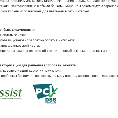
 Accept, UnionPay 3-D Secure, БЕЛКАРТ-ИнтернетПароль.
К оплате принимают
БЕЛКАРТ, эмитированные любыми банками мира. Мы
рекомендуем заранее о
 может быть использована для платежей в сети интернет.
гут быть следующими
:
я оплаты заказа;
пателя, установил
запрет на оплату в интернете;
данных банковской
карты;
верждены вами на
платежной странице, ошибка формата данных и т. д.
 авторизации для решения вопроса вы можете:
банк, выпустивший
карточку покупателя;
ия проблемы банком —
повторить попытку оплаты, воспользовавшись карто