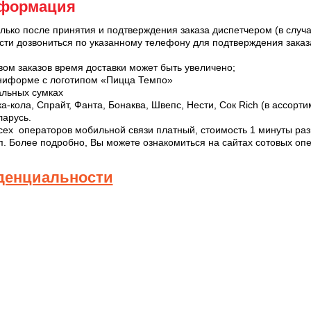
нформация
лько после принятия и подтверждения заказа диспетчером (в случ
ти дозвониться по указанному телефону для подтверждения заказ
вом заказов время доставки может быть увеличено;
 униформе с логотипом «Пицца Темпо»
циальных сумках
а-кола, Спрайт, Фанта, Бонаква, Швепс, Нести, Сок Rich (в ассорт
ларусь.
сех операторов мобильной связи платный, стоимость 1 минуты разг
п. Более подробно, Вы можете ознакомиться на сайтах сотовых оп
денциальности