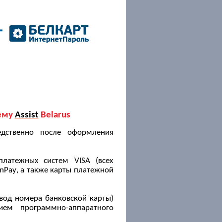
тему
Assist
Belarus
едственно после оформления
латежных систем VISA (всех
nPay
, а также карты платежной
вод номера банковской карты)
нием программно-аппаратного