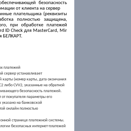
 обеспечивающей безопасность
мации от клиента на сервер
нные плательщика (реквизиты
работка полностью защищена,
того, при
обработке платежей
rd ID Check для MasterCard, Mir
ля
БЕЛКАРТ.
ых платежей
й сервер устанавливает
й карты (номер карты, дата окончания
C2 либо CVV2, указанные на обратной
чивающего безопасность платежей.
 от покупателя
параметры его
к указано на банковской
той онлайн полностью
ционной странице платежной
системы.
ологии безопасных интернет-платежей