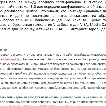
которая прошла международную сертификацию.
В
системе,
ищённый
протокол TLS для передачи конфиденциальной инфор
оцессинговом центре. Это значит, что
конфиденциальные да
анные и
др.) не поступают в интернет-магазин, их об
ь персональные и банковские данные клиента. Кроме 
ьзуется безопасная технология
Visa Secure для VISA, MasterCa
 Secure для UnionPay, а также БЕЛКАРТ — Интернет Пароль д
-line.
вердить и оплатить» система направит вас на сайт провайдера электронн
ежей
belassist.by
, обеспечивающего безопасность платежей. Авторизационны
нному протоколу TLS и принимает от покупателя параметры его банковско
ы в той транскрипции, как указано на банковской карте, а также номер CV
анковской картой онлайн полностью конфиденциальна и безопасна.
обеспе
ает с
покупателем соединение по защищённому протоколу TLS и принимает
а окончания действия
карты, имя держателя карты в той транскрипции, ка
, указанные на обратной стороне карты). Операция
оплаты банковской кар
реквизиты карточки
вводятся не на странице нашего сайта, а на авториза
я по протоколу безопасной передачи
данных TLS, также применяются техн