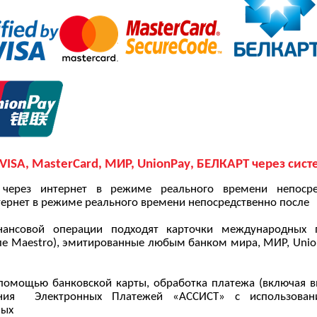
VISA, MasterCard, МИР,
UnionPay
, БЕЛКАРТ
через сис
 через интернет в режиме реального времени непоср
тернет в режиме реального времени непосредственно после
нансовой
операции подходят карточки международных п
сле Maestro), эмитированные любым банком мира, МИР,
Unio
 помощью банковской карты, обработка платежа (включая
в
ания Электронных Платежей «АССИСТ» с
использова
ных