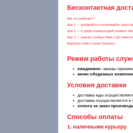
Бесконтактная дост
Как это работает?
Шаг 1 — выбирайте и оплачивайте заказ ба
Шаг 2 — в графе комментарий укажите «Бес
Шаг 3 — курьер сообщит Вам о доставке п
Берегите себя и своих близких!
Режим работы служ
ежедневно:
заказы принима
меню обеденных комплек
Условия доставки
доставка еды осуществляется
доставка осуществляется в
оплата за заказ производ
Способы оплаты
1. наличными курьеру