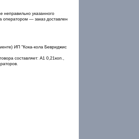
ае неправильно указанного
а оператором — заказ доставлен
именте) ИП "Кока-кола Бевриджис
овора составляет: А1 0,21коп.,
ераторов.