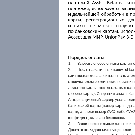
платежей Assist Belarus, 
платежей, используется защ
и дальнейшей обработки в пр
карты, регистрационные д
и никто
не может получит
по банковским картам, испол
Accept для МИР,
UnionPay 3-D
Порядок оплаты:
1.
Выбрать способ оплаты картой on
2.
После нажатия на кнопку
«
Подт
сайт провайдера электронных плат
с покупателем соединение по защищё
действия карты, имя держателя карт
стороне карты). Операция оплаты б
Авторизационный сервер устанавлив
банковской карты (номер карты, дат
карте,
а также номер CVC2 либо CVV2
конфиденциальна и безопасна.
3.
Ваши персональные данные и 
Доступ к этим данным осуществляетс